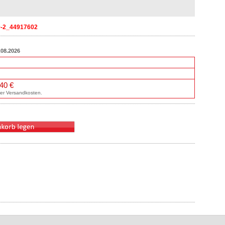
00-2_44917602
.08.2026
,40 €
ller Versandkosten.