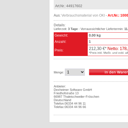
Art.Nr.: 44917602
Aus:
Verbrauchsmaterial von OKI
-
Art.Nr.: 10
Details:
Lieferzeit:
3 Tage
- Vorraussichtlicher Liefertermin:
11
Gewicht:
0.00 kg
Anzahl:
1
212,30 €*
Netto: 178
Preis:
*Preis inkl. MwSt. und exkl. a
Menge:
Anbieter:
Dexheimer Software GmbH
Friedhofstraße 13
66987 Thaleischweiler-Fröschen
Deutschland
Telefon:06334 44 96 11
Telefax:06334 44 96 66