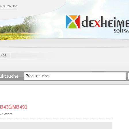
26 09:26 Uhr
, B431/MB491
b:
Sofort