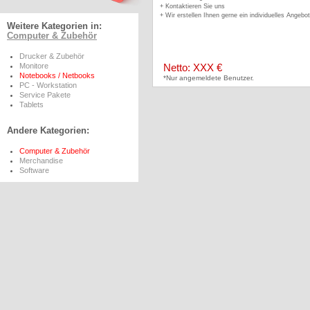
+ Kontaktieren Sie uns
+ Wir erstellen Ihnen gerne ein individuelles Angebot
Weitere Kategorien in:
Computer & Zubehör
Drucker & Zubehör
Monitore
Netto: XXX €
Notebooks / Netbooks
*Nur angemeldete Benutzer.
PC - Workstation
Service Pakete
Tablets
Andere Kategorien:
Computer & Zubehör
Merchandise
Software