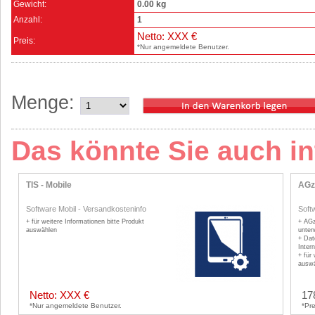
Gewicht:
0.00 kg
Anzahl:
1
Netto: XXX €
Preis:
*Nur angemeldete Benutzer.
Menge:
Das könnte Sie auch in
TIS - Mobile
AGzE
Software Mobil
-
Versandkosteninfo
Soft
+ für weitere Informationen bitte Produkt
+ AGz
auswählen
unter
+ Dat
Inter
+ für
ausw
Netto: XXX €
17
*Nur angemeldete Benutzer.
*Pre