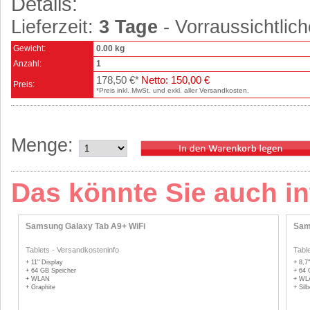
Details:
Lieferzeit:
3 Tage
- Vorraussichtlich
Gewicht:
0.00 kg
Anzahl:
1
178,50 €*
Netto: 150,00 €
Preis:
*Preis inkl. MwSt. und exkl. aller Versandkosten.
Menge:
Das könnte Sie auch in
Samsung Galaxy Tab A9+ WiFi
Sam
Tablets
-
Versandkosteninfo
Tabl
+ 11" Display
+ 8,7
+ 64 GB Speicher
+ 64 
+ WLAN
+ WL
+ Graphite
+ Silb