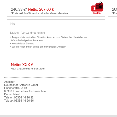
246,33 €*
Netto: 207,00 €
20
*Preis inkl. MwSt. und exkl. aller Versandkosten.
*Pre
Info
Tablets
-
Versandkosteninfo
+ Aufgrund der aktuellen Situation kann es von Seiten der Hersteller zu
Lieferschwierigkeiten kommen
+ Kontaktieren Sie uns
+ Wir erstellen Ihnen gerne ein individuelles Angebot
Netto: XXX €
*Nur angemeldete Benutzer.
Anbieter:
Dexheimer Software GmbH
Friedhofstraße 13
66987 Thaleischweiler-Fröschen
Deutschland
Telefon:06334 44 96 11
Telefax:06334 44 96 66