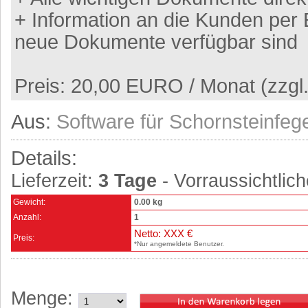
+ Information an die Kunden per 
neue Dokumente verfügbar sind
Preis: 20,00 EURO / Monat (zzgl
Aus:
Software für Schornsteinfeg
Details:
Lieferzeit:
3 Tage
- Vorraussichtlich
Gewicht:
0.00 kg
Anzahl:
1
Netto: XXX €
Preis:
*Nur angemeldete Benutzer.
Menge: