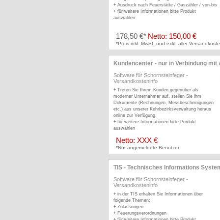
+ Ausdruck nach Feuerstätte / Gaszähler / von-bis
+ für weitere Informationen bitte Produkt
auswählen
178,50 €*
Netto: 150,00 €
*Preis inkl. MwSt. und exkl. aller Versandkoste
Kundencenter - nur in Verbindung mit
Software für Schornsteinfeger
-
Versandkosteninfo
+ Treten Sie Ihrem Kunden gegenüber als
moderner Unternehmer auf, stellen Sie ihm
Dokumente (Rechnungen, Messbescheinigungen
etc.) aus unserer Kehrbezirksverwaltung heraus
online zur Verfügung.
+ für weitere Informationen bitte Produkt
auswählen
Netto: XXX €
*Nur angemeldete Benutzer.
TIS - Technisches Informations Syste
Software für Schornsteinfeger
-
Versandkosteninfo
+ in der TIS erhalten Sie Informationen über
folgende Themen:
+ Zulassungen
+ Feuerungsverordnungen
+ für weitere Informationen bitte Produkt