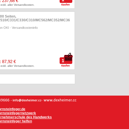
: 237,68 €
 exkl. aller Versandkosten.
000 Seiten,
C510/C331/C330/C310/MC562/MC352/MC36
on OKI
-
Versandkosteninfo
: 87,92 €
 exkl. aller Versandkosten.
rnsteinfeger.de
rnsteinfegernetzwerk
ernehmerschule des Handwerks
rnsteinfeger helfen