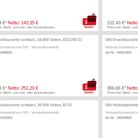
9 €*
Netto: 143,35 €
152,43 €*
Netto
nkl. MwSt. und exkl. aller Versandkosten.
*Preis inkl. MwSt. und
ckkassette schwarz, 18.000 Seiten, B721/B731
OKI Druckkassette
hsmaterial von OKI
-
Versandkosteninfo
Verbrauchsmaterial v
45488802
Art.Nr.: 44661802
3 €*
Netto: 251,20 €
366,66 €*
Netto
nkl. MwSt. und exkl. aller Versandkosten.
*Preis inkl. MwSt. und
ckkassette schwarz, 36.000 Seiten, B731
OKI Heizungseinhei
hsmaterial von OKI
-
Versandkosteninfo
Verbrauchsmaterial v
45439002
Art.Nr.: 44848806