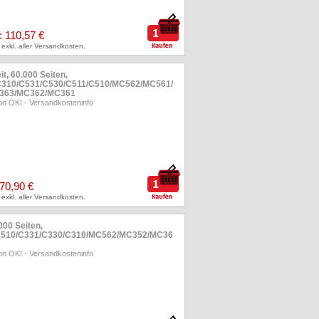
: 110,57 €
 exkl. aller Versandkosten.
t, 60.000 Seiten,
C310/C531/C530/C511/C510/MC562/MC561/
363/MC362/MC361
on OKI
-
Versandkosteninfo
 70,90 €
 exkl. aller Versandkosten.
000 Seiten,
C510/C331/C330/C310/MC562/MC352/MC36
on OKI
-
Versandkosteninfo