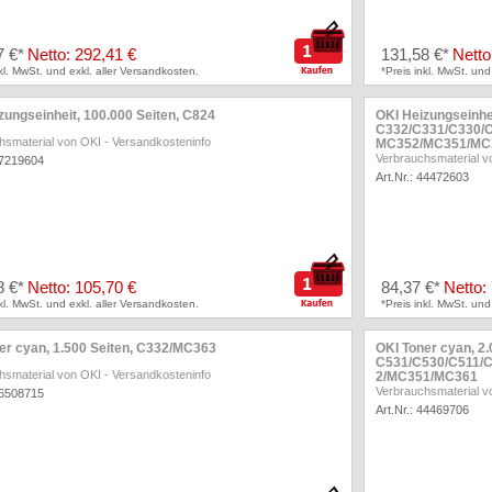
7 €*
Netto: 292,41 €
131,58 €*
Netto
nkl. MwSt. und exkl. aller Versandkosten.
*Preis inkl. MwSt. und
zungseinheit, 100.000 Seiten, C824
OKI Heizungseinhei
C332/C331/C330/
hsmaterial von OKI
-
Versandkosteninfo
MC352/MC351/MC
Verbrauchsmaterial v
47219604
Art.Nr.: 44472603
8 €*
Netto: 105,70 €
84,37 €*
Netto:
nkl. MwSt. und exkl. aller Versandkosten.
*Preis inkl. MwSt. und
er cyan, 1.500 Seiten, C332/MC363
OKI Toner cyan, 2.
C531/C530/C511/
hsmaterial von OKI
-
Versandkosteninfo
2/MC351/MC361
Verbrauchsmaterial v
46508715
Art.Nr.: 44469706