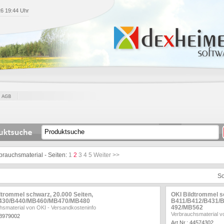
26 19:44 Uhr
brauchsmaterial - Seiten:
1
2
3
4
5
Weiter >>
So
dtrommel schwarz, 20.000 Seiten,
OKI Bildtrommel s
430/B440/MB460/MB470/MB480
B411/B412/B431/
492/MB562
hsmaterial von OKI
-
Versandkosteninfo
Verbrauchsmaterial v
43979002
Art.Nr.: 44574302