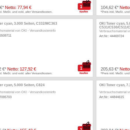
 €*
Netto: 77,94 €
104,62 €*
Netto
nkl. MwSt. und exkl. aller Versandkosten.
*Preis inkl. MwSt. und
er cyan, 3.000 Seiten, C332/MC363
OKI Toner cyan, 5.
C531/C530/C511/
hsmaterial von OKI
-
Versandkosteninfo
Verbrauchsmaterial v
46508711
Art.Nr.: 44469724
2 €*
Netto: 127,92 €
205,63 €*
Netto
nkl. MwSt. und exkl. aller Versandkosten.
*Preis inkl. MwSt. und
er cyan, 5.000 Seiten, C824
OKI Toner cyan, 7.
hsmaterial von OKI
-
Versandkosteninfo
Verbrauchsmaterial v
47095703
Art.Nr.: 44844615