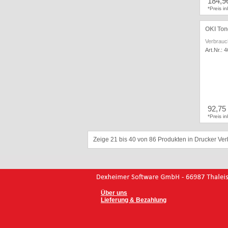
184,9
*Preis i
OKI Ton
Verbrauc
Art.Nr.: 
92,75
*Preis i
Zeige 21 bis 40 von 86 Produkten in Drucker Ver
Über uns
Lieferung & Bezahlung