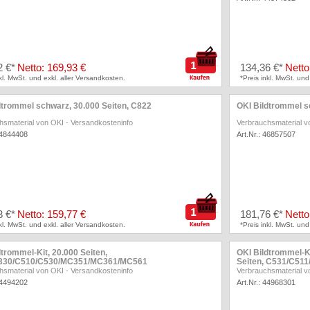
2 €*
Netto: 169,93 €
134,36 €*
Netto
nkl. MwSt. und exkl. aller Versandkosten.
*Preis inkl. MwSt. und
dtrommel schwarz, 30.000 Seiten, C822
OKI Bildtrommel s
hsmaterial von OKI
-
Versandkosteninfo
Verbrauchsmaterial v
44844408
Art.Nr.: 46857507
3 €*
Netto: 159,77 €
181,76 €*
Netto
nkl. MwSt. und exkl. aller Versandkosten.
*Preis inkl. MwSt. und
dtrommel-Kit, 20.000 Seiten,
OKI Bildtrommel-K
330/C510/C530/MC351/MC361/MC561
Seiten, C531/C5
hsmaterial von OKI
-
Versandkosteninfo
Verbrauchsmaterial v
44494202
Art.Nr.: 44968301