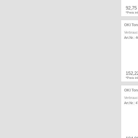
92,75
*Preis i
OKI Ton
Verbrauc
Art.Nr.: 
152,2
*Preis i
OKI Ton
Verbrauc
Art.Nr.: 