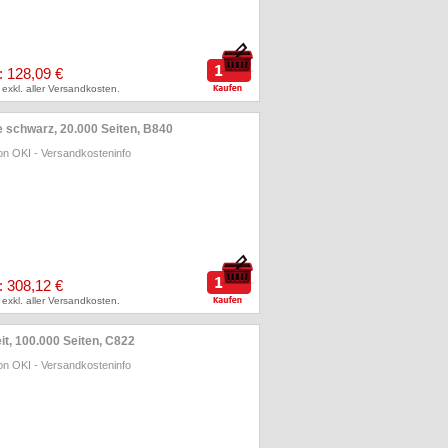
: 128,09 €
 exkl. aller Versandkosten.
 schwarz, 20.000 Seiten, B840
on OKI
-
Versandkosteninfo
: 308,12 €
 exkl. aller Versandkosten.
t, 100.000 Seiten, C822
on OKI
-
Versandkosteninfo