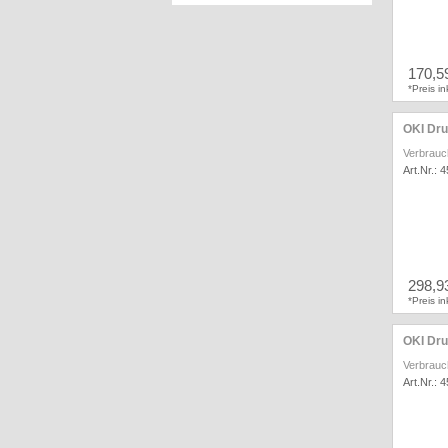
170,5
*Preis i
OKI Dru
Verbrauc
Art.Nr.: 
298,9
*Preis i
OKI Dru
Verbrauc
Art.Nr.: 