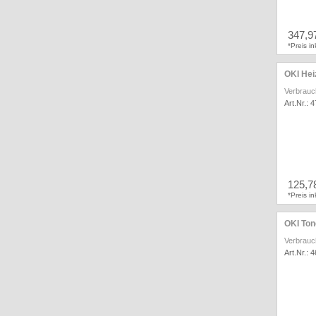
347,9
*Preis i
OKI Hei
Verbrauc
Art.Nr.: 
125,7
*Preis i
OKI Ton
Verbrauc
Art.Nr.: 