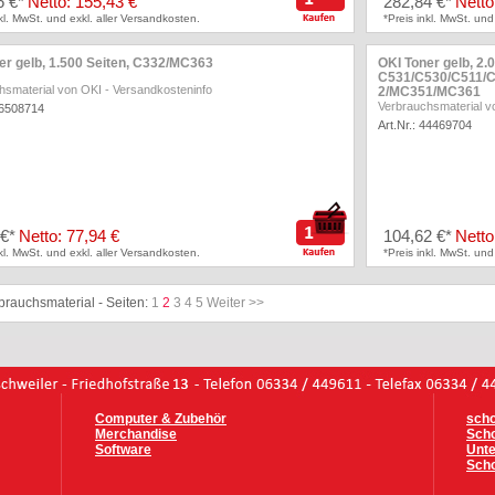
6 €*
Netto: 155,43 €
282,84 €*
Netto
nkl. MwSt. und exkl. aller Versandkosten.
*Preis inkl. MwSt. und
er gelb, 1.500 Seiten, C332/MC363
OKI Toner gelb, 2.
C531/C530/C511/
hsmaterial von OKI
-
Versandkosteninfo
2/MC351/MC361
Verbrauchsmaterial v
46508714
Art.Nr.: 44469704
 €*
Netto: 77,94 €
104,62 €*
Netto
nkl. MwSt. und exkl. aller Versandkosten.
*Preis inkl. MwSt. und
brauchsmaterial - Seiten:
1
2
3
4
5
Weiter >>
Computer & Zubehör
scho
Merchandise
Scho
Software
Unt
Scho