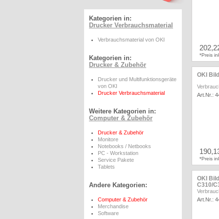
Kategorien in:
Drucker Verbrauchsmaterial
Verbrauchsmaterial von OKI
202,2
*Preis i
Kategorien in:
Drucker & Zubehör
OKI Bil
Drucker und Multifunktionsgeräte
von OKI
Verbrauc
Drucker Verbrauchsmaterial
Art.Nr.: 
Weitere Kategorien in:
Computer & Zubehör
Drucker & Zubehör
Monitore
Notebooks / Netbooks
190,1
PC - Workstation
*Preis i
Service Pakete
Tablets
OKI Bil
Andere Kategorien:
C310/C
Verbrauc
Computer & Zubehör
Art.Nr.: 
Merchandise
Software