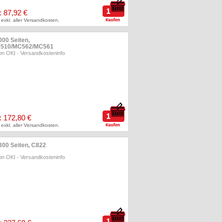
: 87,92 €
 exkl. aller Versandkosten.
000 Seiten,
C510/MC562/MC561
on OKI
-
Versandkosteninfo
: 172,80 €
 exkl. aller Versandkosten.
300 Seiten, C822
on OKI
-
Versandkosteninfo