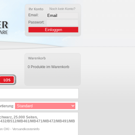
Noch kein Konto?
Email:
Passwort:
0 Produkte im Warenkorb
rtierung:
chwarz, 25.000 Seiten,
B432/B512/MB461/MB471/MB472/MB491/MB
on OKI
-
Versandkosteninfo