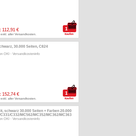
: 112,91 €
 exkl. aller Versandkosten.
chwarz, 30.000 Seiten, C824
on OKI
-
Versandkosteninfo
: 152,74 €
 exkl. aller Versandkosten.
it, schwarz 30.000 Seiten + Farben 20.000
11/C331/C332/MC562/MC352/MC362/MC363
on OKI
-
Versandkosteninfo